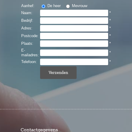
Aanhef:
De heer
Mevrouw
Naam:
*
Bedrijf:
*
Adres:
*
Postcode:
*
Plaats:
*
E-
*
mailadres:
Telefoon:
*
Contactgegevens