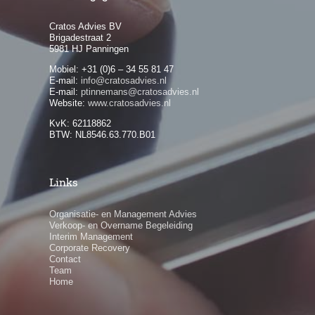
Cratos Advies BV
Brigadestraat 2
5981 HJ Panningen
Mobiel: +31 (0)6 – 34 55 81 47
E-mail:
info@cratosadvies.nl
E-mail:
ptinnemans@cratosadvies.nl
Website:
www.cratosadvies.nl
KvK: 62118862
BTW: NL8546.63.770.B01
Links
Organisatie- en Management Advies
Verkoop- en Overname Begeleiding
Interim Management
Corporate Recovery
Contact
Team
Home