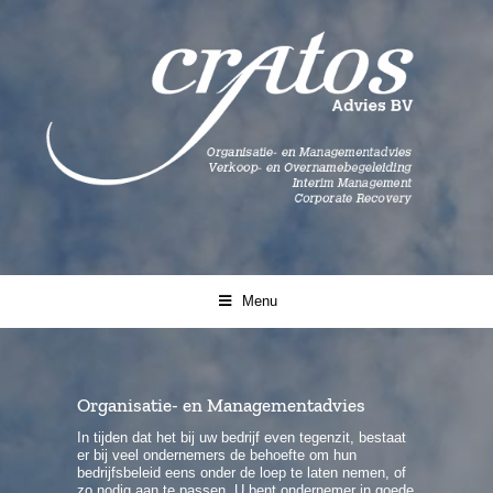
Ga
naar
inhoud
Menu
Organisatie- en Managementadvies
In tijden dat het bij uw bedrijf even tegenzit, bestaat
er bij veel ondernemers de behoefte om hun
bedrijfsbeleid eens onder de loep te laten nemen, of
zo nodig aan te passen. U bent ondernemer in goede